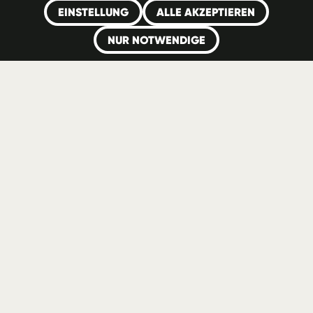
EINSTELLUNG
ALLE AKZEPTIEREN
General.LOGO_LINK_TEXT_A11Y: Nomago
NUR NOTWENDIGE
General.LOGO_LINK_TEXT_A11Y: Elan
General.LOGO_LINK_TEXT_A11Y: Toyota
© 2026 Radlje
Produktion:
Innovatif