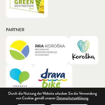
PARTNER
General.LOGO_LINK_TEXT_A11Y: RRA Kor
General.LOGO
General.LOGO_LINK_TEXT_A11Y: Pohorje
General.LOGO_LINK_TEXT_A11Y: 
Durch die Nutzung der Website erlauben Sie die Verwendung
von Cookies gemäß unserer
Datenschutzerklärung
.
General.LOGO_LINK_TEXT_A11Y: Slovens