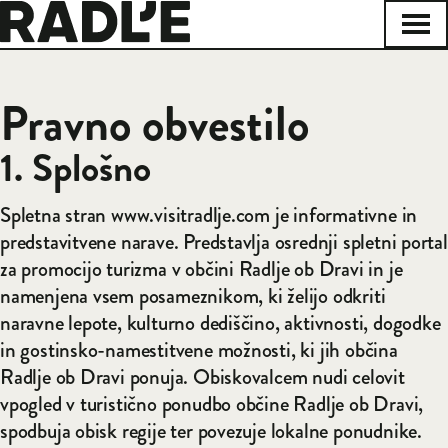
Na začetno stran
Odpr
Zapri
Pravno obvestilo
1. Splošno
Spletna stran www.visitradlje.com je informativne in
predstavitvene narave. Predstavlja osrednji spletni portal
za promocijo turizma v občini Radlje ob Dravi in je
namenjena vsem posameznikom, ki želijo odkriti
naravne lepote, kulturno dediščino, aktivnosti, dogodke
in gostinsko-namestitvene možnosti, ki jih občina
Radlje ob Dravi ponuja. Obiskovalcem nudi celovit
vpogled v turistično ponudbo občine Radlje ob Dravi,
spodbuja obisk regije ter povezuje lokalne ponudnike.