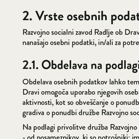
2. Vrste osebnih poda
Razvojno socialni zavod Radlje ob Drav
nanašajo osebni podatki, in/ali za pot
2.1. Obdelava na podlagi
Obdelava osebnih podatkov lahko temelj
Dravi omogoča uporabo njegovih osebnih
aktivnosti, kot so obveščanje o ponudb
gradiva o ponudbi družbe Razvojno soci
Na podlagi privolitve družba Razvojno 
- od posameznikov, ki so potrošniki: im