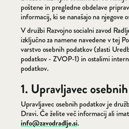
poštene in pregledne obdelave priprav
informacij, ki se nanašajo na njegove 
V družbi Razvojno socialni zavod Radl
izključno za namene navedene v tej Pol
varstvo osebnih podatkov (zlasti Ure
podatkov - ZVOP-1) in ostalimi intern
podatkov.
1. Upravljavec osebni
Upravljavec osebnih podatkov je družb
Dravi. Če želite več informacij ali im
info@zavodradlje.si
.