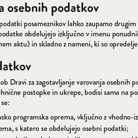
a osebnih podatkov
mi podatki posameznikov lahko zaupamo drugi
podatke obdelujejo izključno v imenu ponudni
m aktu) in skladno z nameni, ki so opredeljeni
datkov
ob Dravi za zagotavljanje varovanja osebnih p
tehnične postopke in ukrepe, bodisi sama na po
 se:
temsko programska oprema, vključno z vhodno-
ema, s katero se obdelujejo osebni podatki;