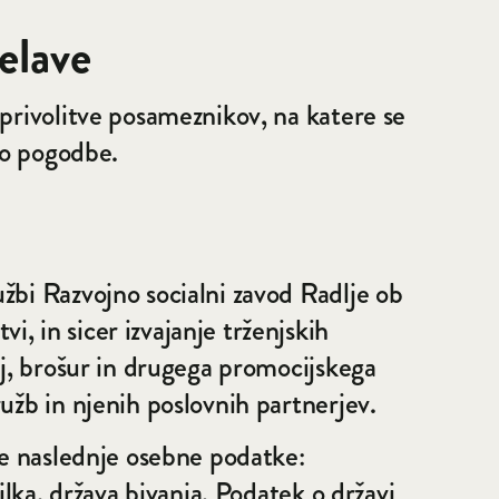
elave
 privolitve posameznikov, na katere se
jo pogodbe.
žbi Razvojno socialni zavod Radlje ob
, in sicer izvajanje trženjskih
ij, brošur in drugega promocijskega
užb in njenih poslovnih partnerjev.
je naslednje osebne podatke:
ilka, država bivanja. Podatek o državi