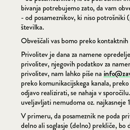
bivanja potrebujemo zato, da vam obvest
- od posameznikov, ki niso potrošniki 
številka.
Obveščali vas bomo preko kontaktnih p
Privolitev je dana za namene opredeljene
privolitev, njegovih podatkov za namen
privolitev, nam lahko piše na
info@zav
preko komunikacijskega kanala, preko k
odjavo realizirati, se nahaja v sporoči
uveljavljati nemudoma oz. najkasneje 
V primeru, da posameznik ne poda priv
delno ali soglasje (delno) prekliče, b