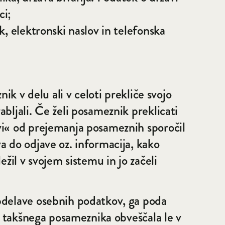
ci;
, elektronski naslov in telefonska
ik v delu ali v celoti prekliče svojo
bljali. Če želi posameznik preklicati
vi« od prejemanja posameznih sporočil
a do odjave oz. informacija, kako
žil v svojem sistemu in jo začeli
obdelave osebnih podatkov, ga poda
vi takšnega posameznika obveščala le v