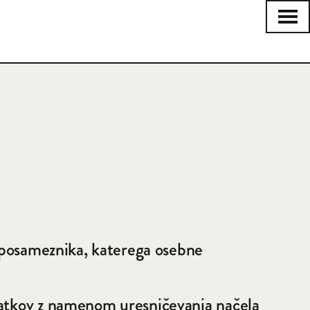
Odpr
Zapri
a posameznika, katerega osebne
odatkov z namenom uresničevanja načela