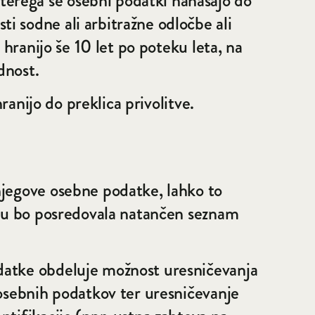
erega se osebni podatki nanašajo do
i sodne ali arbitražne odločbe ali
 hranijo še 10 let po poteku leta, na
dnost.
ranijo do preklica privolitve.
njegove osebne podatke, lahko to
i mu bo posredovala natančen seznam
odatke obdeluje možnost uresničevanja
 osebnih podatkov ter uresničevanje