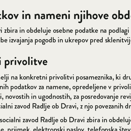
tkov in nameni njihove obd
i zbira in obdeluje osebne podatke na podlagi
rebe izvajanja pogodb in ukrepov pred sklenitvi
 privolitve
i na konkretni privolitvi posameznika, ki dru
 podatkov za namene, opredeljene v privolitvi
i, novostih in ugodnostih, za posredovanje rev
alni zavod Radlje ob Dravi, z njo povezanih dr
socialni zavod Radlje ob Dravi zbira in obdelu
e, priimek, elektronski naslov, telefonska štev