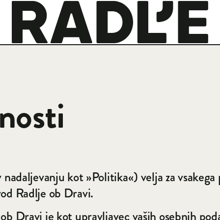
Na začetno stran
nosti
v nadaljevanju kot »Politika«) velja za vsakeg
vod Radlje ob Dravi.
 ob Dravi je kot upravljavec vaših osebnih p