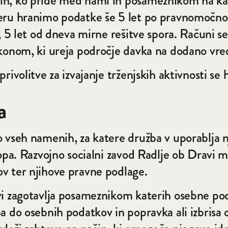
ih, ko pride med nami in posameznikom na kat
eru hranimo podatke še 5 let po pravnomočnost
, 5 let od dneva mirne rešitve spora. Računi se
akonom, ki ureja področje davka na dodano vre
ivolitve za izvajanje trženjskih aktivnosti se h
a
o vseh namenih, za katere družba v uporablja 
stopa. Razvojno socialni zavod Radlje ob Drav
v ter njihove pravne podlage.
avi zagotavlja posameznikom katerih osebne p
a do osebnih podatkov in popravka ali izbrisa