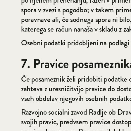
po njenem prenehanju, razen v primer
spora v zvezi s pogodbo; v takem prim
poravnave ali, če sodnega spora ni bilo
katerega se račun nanaša v skladu z z
Osebni podatki pridobljeni na podlagi pr
7. Pravice posameznik
Če posameznik želi pridobiti podatke 
zahteva z uresničitvijo pravice do do
vseh obdelav njegovih osebnih podatko
Razvojno socialni zavod Radlje ob Dr
svojih pravic, predvsem pravice dostop