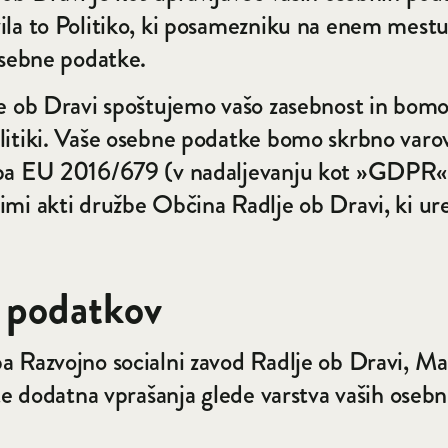
ila to Politiko, ki posamezniku na enem mest
osebne podatke.
je ob Dravi spoštujemo vašo zasebnost in bom
itiki. Vaše osebne podatke bomo skrbno varova
dba EU 2016/679 (v nadaljevanju kot »GDPR«)
imi akti družbe Občina Radlje ob Dravi, ki ure
h podatkov
a Razvojno socialni zavod Radlje ob Dravi, Ma
ate dodatna vprašanja glede varstva vaših oseb