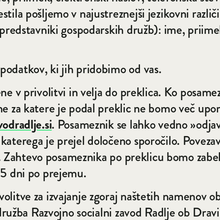
ila pošljemo v najustreznejši jezikovni različi
(predstavniki gospodarskih družb): ime, priimek
odatkov, ki jih pridobimo od vas.
 v privolitvi in velja do preklica. Ko posamezn
e za katere je podal preklic ne bomo več upora
odradlje.si
. Posameznik se lahko vedno »odja
aterega je prejel določeno sporočilo. Povezav
lu. Zahtevo posameznika po preklicu bomo zabele
15 dni po prejemu.
olitve za izvajanje zgoraj naštetih namenov 
o družba Razvojno socialni zavod Radlje ob Dra