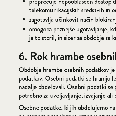
preprečuje nepooblaščen dostop d
telekomunikacijskih sredstvih in o
zagotavlja učinkovit način blokiran
omogoča poznejše ugotavljanje, kda
je to storil, in sicer za obdobje za
6. Rok hrambe osebni
Obdobje hrambe osebnih podatkov je 
podatkov. Osebni podatki se hranijo le 
nadalje obdelovali. Osebni podatki se 
potrebno za uveljavljanje, izvajanje ali
Osebne podatke, ki jih obdelujemo na p