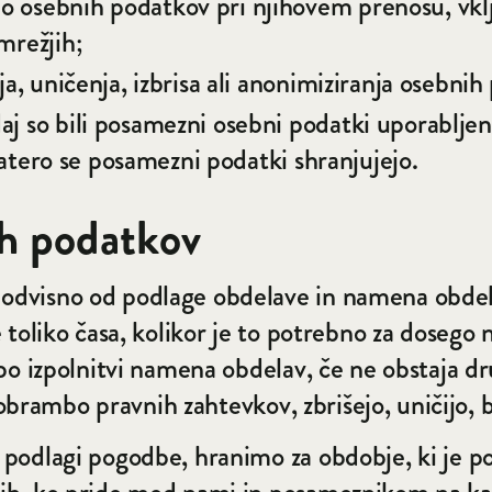
o osebnih podatkov pri njihovem prenosu, vk
mrežjih;
ja, uničenja, izbrisa ali anonimiziranja osebni
j so bili posamezni osebni podatki uporabljen
 katero se posamezni podatki shranjujejo.
h podatkov
odvisno od podlage obdelave in namena obdel
toliko časa, kolikor je to potrebno za dosego n
po izpolnitvi namena obdelav, če ne obstaja dru
 obrambo pravnih zahtevkov, zbrišejo, uničijo, b
odlagi pogodbe, hranimo za obdobje, ki je pot