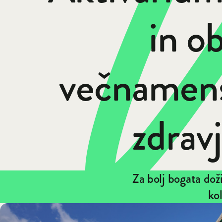
in o
večnamens
zdravj
Za bolj bogata doži
kol