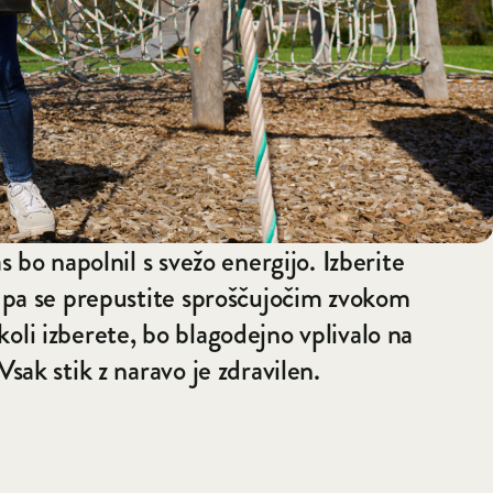
as bo napolnil s svežo energijo. Izberite
i pa se prepustite sproščujočim zvokom
oli izberete, bo blagodejno vplivalo na
Vsak stik z naravo je zdravilen.