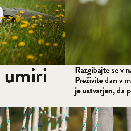
, umiri
Razgibajte se v n
Preživite dan v 
je ustvarjen, da 