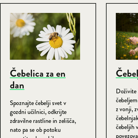
Čebelica za en
Čebel
dan
Doživite 
čebeljem
Spoznajte čebelji svet v
z vonji, 
gozdni učilnici, odkrijte
čebelnjak
zdravilne rastline in zelišča,
čebeljih 
nato pa se ob potoku
povezovan