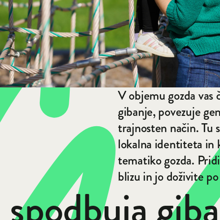
V objemu gozda vas č
gibanje, povezuje gen
trajnosten način. Tu 
lokalna identiteta in
tematiko gozda. Prid
blizu in jo doživite po
 spodbuja giban