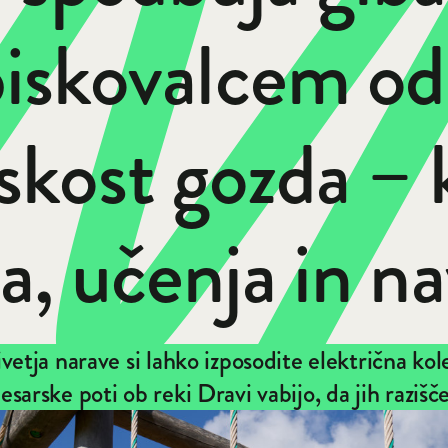
biskovalcem od
kost gozda – k
a, učenja in n
vetja narave si lahko izposodite električna kol
esarske poti ob reki Dravi vabijo, da jih razišč