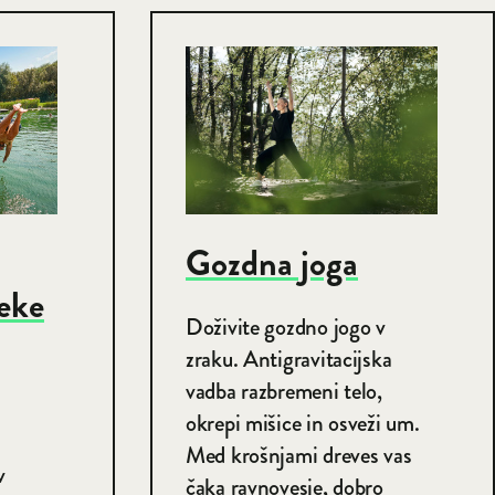
Gozdna joga
reke
Doživite gozdno jogo v
zraku. Antigravitacijska
vadba razbremeni telo,
okrepi mišice in osveži um.
Med krošnjami dreves vas
v
čaka ravnovesje, dobro