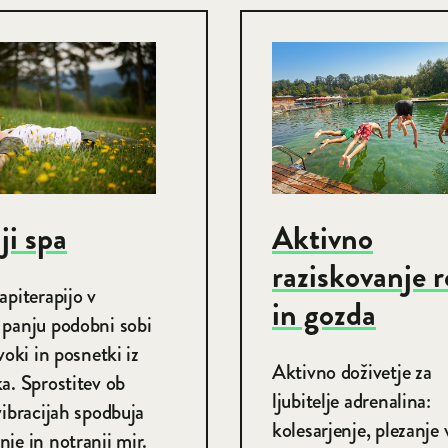
ji spa
Aktivno
raziskovanje 
apiterapijo v
in gozda
 panju podobni sobi
zvoki in posnetki iz
Aktivno doživetje za
a. Sprostitev ob
ljubitelje adrenalina:
vibracijah spodbuja
kolesarjenje, plezanje 
je in notranji mir.