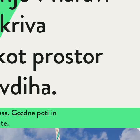
kriva
ot prostor
avdiha.
esa. Gozdne poti in
ete.