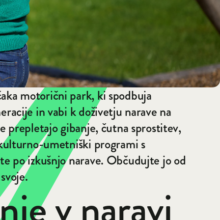
aka motorični park, ki spodbuja
eracije in vabi k doživetju narave na
se prepletajo gibanje, čutna sprostitev,
 kulturno-umetniški programi s
ite po izkušnjo narave. Občudujte jo od
 svoje.
je v naravi