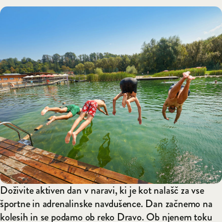
Doživite aktiven dan v naravi, ki je kot nalašč za vse
športne in adrenalinske navdušence. Dan začnemo na
kolesih in se podamo ob reko Dravo. Ob njenem toku