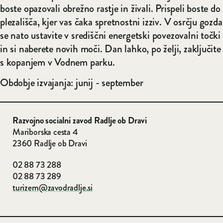
boste opazovali obrežno rastje in živali. Prispeli boste do
plezališča, kjer vas čaka spretnostni izziv. V osrčju gozda
se nato ustavite v središčni energetski povezovalni točki
in si naberete novih moči. Dan lahko, po želji, zaključite
s kopanjem v Vodnem parku.
Obdobje izvajanja: junij - september
Razvojno socialni zavod
Radlje ob Dravi
Mariborska cesta 4
2360 Radlje ob Dravi
02 88 73 288
02 88 73 289
turizem@zavodradlje.si