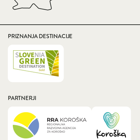
PRIZNANJA DESTINACIJE
PARTNERJI
General.LOGO_LINK_TEXT_A11Y: RRA Kor
General.LOGO