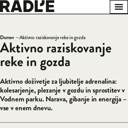
Na začetno stran
Odpr
Zapri
Domov
—
Aktivno raziskovanje reke in gozda
Drobtinice
Aktivno raziskovanje
reke in gozda
Aktivno doživetje za ljubitelje adrenalina:
kolesarjenje, plezanje v gozdu in sprostitev v
Vodnem parku. Narava, gibanje in energija –
vse v enem dnevu.