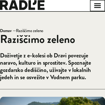
Na začetno stran
Odpr
Zapri
Domov
—
Raziščimo zeleno
Drobtinice
Raziščimo zeleno
Doživetje z e-kolesi ob Dravi povezuje
naravo, kulturo in sprostitev. Spoznajte
gozdarsko dediščino, uživajte v lokalnih
jedeh in se osvežite v Vodnem parku.