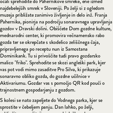
očali sprehodite do Pahernikove smreke, ene izmed
najdebelejših smrek v Sloveniji. Po želji si z ogledom
muzeja približate zanimivo življenje in delo inž. Franja
Pahernika, pionirja na področju sonaravnega upravljanja
gozdov v Dravski dolini. Obiščete Dom gozdne kulture,
mednarodni center, ki promovira večnamensko rabo
gozda ter se okrepčate s skodelico zeliščnega čaja,
pripravljenega po receptu nun iz Samostana
Dominikank. Tu si privoščite tudi pravo gozdarsko
malico "friko". Sprehodite se skozi angleški park, kjer
vas pot vodi mimo zasaditve Pro Silva, ki prikazuje
sonaravno obliko gozda, do gozdne učilnice v
Aktivariumu. Gozdar vas s pomočjo QR kod pouči o
trajnostnem gospodarjenju z gozdom.
S kolesi se nato zapeljete do Vodnega parka, kjer se
sprostite v čebeljem panju. Dan lahko, po želji,