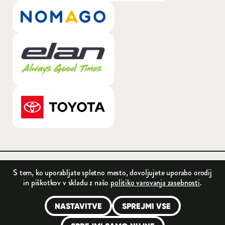
General.LOGO_LINK_TEXT_A11Y: Nomago
General.LOGO_LINK_TEXT_A11Y: Elan
General.LOGO_LINK_TEXT_A11Y: Toyota
© 2026 Radlje
S tem, ko uporabljate spletno mesto, dovoljujete uporabo orodij
in piškotkov v skladu z našo
politiko varovanja zasebnosti
.
Produkcija:
Innovatif
NASTAVITVE
SPREJMI VSE
Odpri pasico za nastavitev piškotkov