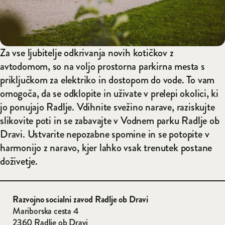
Za vse ljubitelje odkrivanja novih kotičkov z
avtodomom, so na voljo prostorna parkirna mesta s
priključkom za elektriko in dostopom do vode. To vam
omogoča, da se odklopite in uživate v prelepi okolici, ki
jo ponujajo Radlje. Vdihnite svežino narave, raziskujte
slikovite poti in se zabavajte v Vodnem parku Radlje ob
Dravi. Ustvarite nepozabne spomine in se potopite v
harmonijo z naravo, kjer lahko vsak trenutek postane
doživetje.
Razvojno socialni zavod
Radlje ob Dravi
Mariborska cesta 4
2360 Radlje ob Dravi