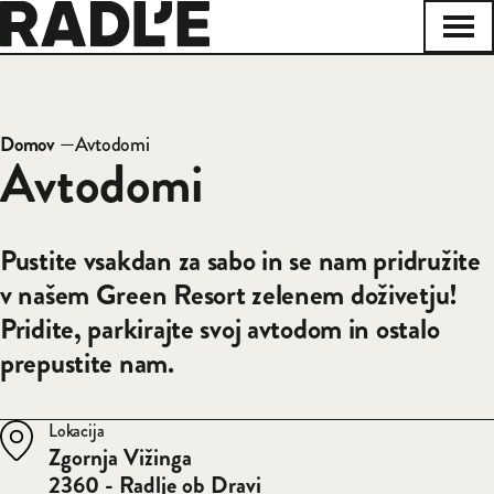
Na začetno stran
Odpr
Zapri
Domov
—
Avtodomi
Drobtinice
Avtodomi
Pustite vsakdan za sabo in se nam pridružite
v našem Green Resort zelenem doživetju!
Pridite, parkirajte svoj avtodom in ostalo
prepustite nam.
Lokacija
Zgornja Vižinga
2360 - Radlje ob Dravi