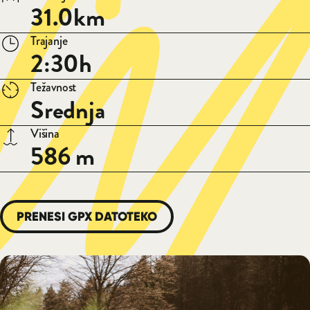
31.0km
Trajanje
2:30h
Težavnost
Srednja
Višina
586 m
PRENESI GPX DATOTEKO