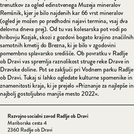
trenutkov za ogled edinstvenega Muzeja mineralov
Remšnik, kjer je bilo najdenih kar 66 vrst mineralov
(ogled je možen po predhodni najavi termina, vsaj dva
delovna dneva prej). Od tu vas kolesarska pot vodi po
hribovju Kozjak, skozi z gozdovi bogato krajino značilnih
samotnih kmetij do Brezna, ki je bilo v zgodovini
pomembno splavarsko središče. Ob povratku v Radlje
ob Dravi vas spremlja raznolikost struge reke Drave in
Dravske doline. Pot se zaključi pri Vodnem parku Radlje
ob Dravi. Tukaj si lahko ogledate kulturne spomenike in
znamenitosti kraja, ki je prejelo »Priznanje za najlepše in
najbolj gostoljubno manjše mesto 2022«.
Razvojno socialni zavod
Radlje ob Dravi
Mariborska cesta 4
2360 Radlje ob Dravi