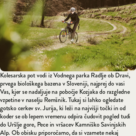
Kolesarska pot vodi iz Vodnega parka Radlje ob Dravi,
prvega biološkega bazena v Sloveniji, najprej do vasi
Vas, kjer se nadaljuje na pobočje Kozjaka do razgledne
vzpetine v naselju Remšnik. Tukaj si lahko ogledate
gotsko cerkev sv. Jurija, ki leži na najvišji točki in od
koder se ob lepem vremenu odpira čudovit pogled tudi
do Uršlje gore, Pece in vršacev Kamniško Savinjskih
Alp. Ob obisku priporočamo, da si vzamete nekaj