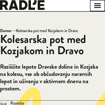
Na začetno stran
Odpr
Zapri
Domov
—
Kolesarska pot med Kozjakom in Dravo
Drobtinice
Kolesarska pot med
Kozjakom in Dravo
Raziščite lepote Dravske doline in Kozjaka
na kolesu, vse ob občudovanju naravnih
lepot in uživanju v aktivnem dnevu na
prostem.
Razdalja